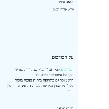
רפואה סינית
אורטופדיה וכאב
על הכורכום
הכורכום
 הוא תבלין נפוץ שמקורו בשורש 
הcurcuma longa וצבעו צהוב.
הוא מוכר גם כתרופה ביתית נפוצה בזכות 
סגולותיו ונפוץ במדינות כמו הודו, אינדונזיה, סין 
ועוד..
יתרונותיו