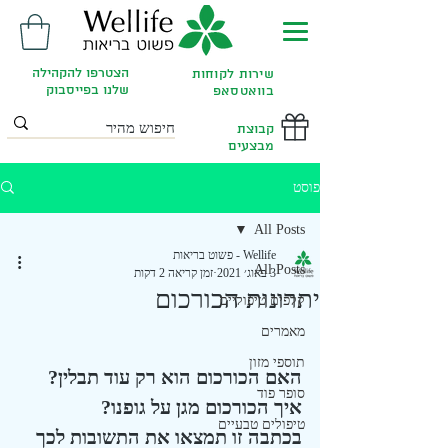
הצטרפו להקהילה
שירות לקוחות
שלנו בפייסבוק
בוואטסאפ
קבוצת
מבצעים
פוסט
All Posts
Wellife - פשוט בריאות
All Posts
3 באוג׳ 2021
זמן קריאה 2 דקות
יתרונות הכורכום
קלפים טיפוליים
מאמרים
תוספי מזון
האם הכורכום הוא רק עוד תבלין?
סופר פוד
איך הכורכום מגן על גופנו?
טיפולים טבעיים
בכתבה זו תמצאו את התשובות לכך