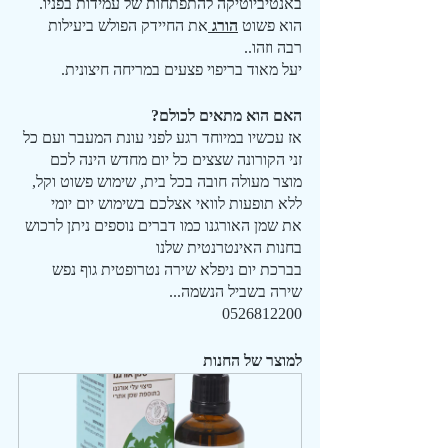
באנטיביוטיקה להתפתחות של עמידות בפניו.
הוא פשוט 
הורג 
את החיידק הפולש ביעילות 
רבה וזהו..
יעל מאוד בריפוי פצעים במריחה חיצונית.
האם הוא מתאים לכולם?
אז עכשיו במיוחד רגע לפני עונת המעבר ועם כל 
זני הקורונה שצצים כל יום מחדש הינה לכם 
מוצר מעולה חובה בכל בית, שימוש פשוט וקל, 
ללא תופעות לוואי אצלכם בשימוש יום יומי  
את שמן האורגנו כמו דברים נוספים ניתן לרכוש 
בחנות האינטרנטית שלנו
בברכת יום ניפלא שירה נטרופטית גוף נפש
שירה בשביל הנשמה...
0526812200
למוצר של החנות 