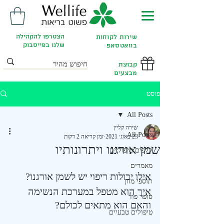
הצטרפו להקהילה
שירות לקוחות
שלנו בפייסבוק
בוואטסאפ
קבוצת
מבצעים
פוסט
All Posts
שירה קליין
All Posts
23 באוג׳ 2021
זמן קריאה 2 דקות
שמן אורגנו ויתרונותיו
קלפים טיפוליים
מאמרים
אילו יכולות ריפוי יש לשמן אורגנו?
תוספי מזון
איך הוא מטפל במערכת הנשימה 
סופר פוד
והאם הוא מתאים לכולם?
טיפולים טבעיים