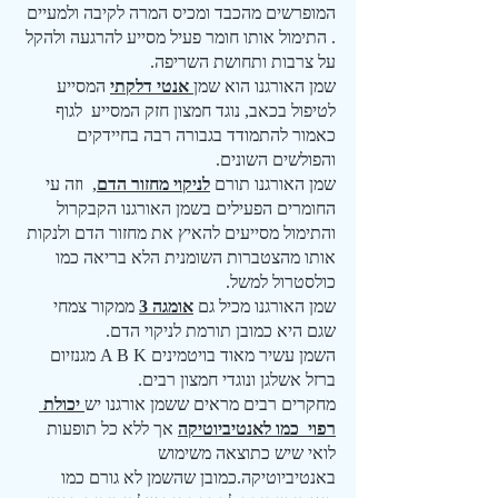
המופרשים מהכבד ומכיס המרה לקיבה ולמעיים 
. התימול אותו חומר פעיל מסייע להרגעה ולהקל 
על צרבות ותחושת השריפה.
שמן האורגנו הוא שמן
 אנטי דלקתי
 המסייע 
לטיפול בכאב, נוגד חמצון חזק המסייע  לגוף 
כאמור להתמודד בגבורה רבה בחיידקים 
והפולשים השונים.
שמן האורגנו תורם 
לניקוי מחזור הדם
,  וזה עי 
החומרים הפעילים בשמן האורגנו הקבקרול 
והתימול מסייעים להאיץ את מחזור הדם ולנקות 
אותו מהצטברות השומנית הלא בריאה כמו 
כולסטרול למשל.
שמן האורגנו מכיל גם 
אומגה 3
 ממקור צמחי 
שגם היא כמובן תורמת לניקוי הדם.
השמן עשיר מאוד בויטמינים A B K מגנזיום 
ברזל אשלגן ונוגדי חמצון רבים.
מחקרים רבים מראים ששמן אורגנו יש
 יכולת 
רפוי  כמו לאנטיביוטיקה
 אך ללא כל תופעות 
לואי שיש כתוצאה משימוש 
באנטיביוטיקה.כמובן שהשמן לא גורם כמו 