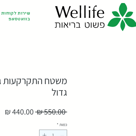
שירות לקוחות
בוואטסאפ
משטח התקרקעות גרא
גדול
מחיר
מח
 ‏550.00 ‏₪ 
רגיל
מב
כמות
*