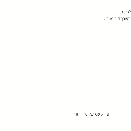
4 מטר..
קישורים
אתר הקליניקה של גל
דרורי
מגזין בריאות
קורסים למטפלים
מוצרים למטפלים
הבלוג של גל
פודקאס של גל דרורי