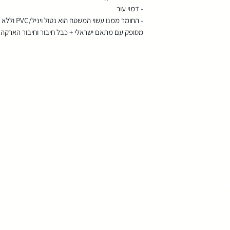
- דמוי עור
- החומר ממנו עשוי המשטח הוא נטול ויניל/PVC וללא לטקס.
מסופק עם מתאם ישראלי + כבל חיבור וחיבור הארקה באורך .6
הפורטל שלנו
מידע
ורטל
אודות
ים בריא
תקנון אתר
גה באריאל
בטיחות שימוש
לקסולוגיה
בלוג
פולים
צור קשר
מרים
מטפלים
סוי באריאל
שאלות נפוצות
חי מרפא