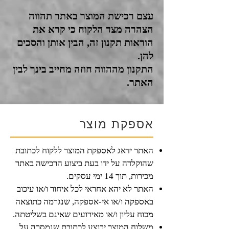
עצם רכישת המוצר באתר תהווה
הצהרה מצד הלקוח כי קרא את
הוראות תקנון זה, הבין אותן והסכים
להן.
התקנון מההווה חוזה מחייב בינך לבין
האתר.
אספקת מוצר
האתר ידאג לאספקת המוצר ללקוח לכתובת
שהוקלדה על ידו בעת ביצוע הרכישה באתר
מכירות, תוך 14 ימי עסקים.​
האתר לא יהא אחראי לכל איחור ו/או עיכוב
באספקה ו/או אי-אספקה, שנגרמה כתוצאה
מכוח עליון ו/או מאירועים שאינם בשליטתה.
משלוח המוצר יבוצע לכתובת שנמסרה על