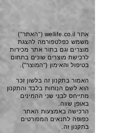
אתר wellife.co.il ("האתר")
משמש כפלטפורמה להצגת
מוצרים וגם בתור אתר מכירות
לרכישת מוצרים שונים בתחום
בטיפול והאימון ("המוצר").
האמור בתקנון זה בלשון זכר
הוא לשם הנוחות בלבד והתקנון
מתייחס לבני שני ההמינים
באופן שווה.
הרכישה באמצעות האתר
כפופה לתנאים המפורטים
בתקנון זה.