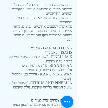
פורמולות צמחים - סדרת פנדה 'זן צמחים'
תמציות מרוכזות המבושלות עפ"י המקורות
הסיניים הקלאסיים.
פורמולות המתאימות לאורח החיים המערבי
והמודרני.
מתאימות למצבים אקוטיים ונפוצים. נוחות
ללקיחה ומתאימות בטעמן ואיכותן לילדים.
נספגות במהירות בגוף ונותנות מענה מהיר
לבעיה.
GAN MAO LING - שפעת.
ISATIS - כאב גרון.
PINELLIA X - "שיעול חם" -שיעול המלווה
בליחה,נזלת צהובה.
BI YAN PIAN -נזלת אקוטית, נזלת
אלרגית(קדחת השחת), סינוסיטיס.
KANG NING WAN - ווירוס בטן וקלקול
קיבה.
CITRUS AND PINELLIA- "שיעול קר" -
שיעול המלווה בליחה שקופה, נזלת שקופה
פורמולת צמחים 'ברא צמחים'
פורמולות צמחי מרפא טבעיים למגוון בעיות