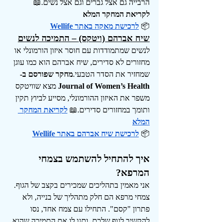
הרבייה גם אצל גברים וגם אצל נשים.📖 
לקריאת המחקר המלא
📦 
לרכישת מאקה באתר Wellife
שיח אברהם (ויטקס) – התמיכה לנשים
לנשים שמתמודדות עם חוסר איזון הורמונלי או 
מחזורים לא סדירים, שיח אברהם הוא כמו עוגן 
שמחזיר את הסדר הטבעי.
מחקר שפורסם ב-
Journal of Women’s Health
 מצא שוויטקס 
משפר את האיזון ההורמונלי, מסייע לביוץ תקין 
ותומך במחזורים סדירים.📖
לקריאת המחקר 
המלא
📦
לרכישת שיח אברהם באתר 
Wellife
איך להתחיל להשתמש בצמחי 
המרפא?
אני מאמין בתהליכים שמכירים בקצב של הגוף. 
צמחי מרפא הם חלק מתהליך של בנייה, ולא 
פתרון "קסם". התחילו עם צמח אחד, נסו 
להקשיב לגוף שלכם, ותנו לו את התמיכה שהוא 