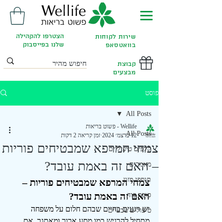
הצטרפו להקהילה
שירות לקוחות
שלנו בפייסבוק
בוואטסאפ
קבוצת
מבצעים
פוסט
All Posts
Wellife - פשוט בריאות
All Posts
12 בדצמ׳ 2024
זמן קריאה 2 דקות
צמחי המרפא שמבטיחים פוריות
קלפים טיפוליים
– האם זה באמת עובד?
מאמרים
תוספי מזון
צמחי המרפא שמבטיחים פוריות – 
האם זה באמת עובד?
סופר פוד
יש רגעים בחיים שבהם חלום על משפחה 
טיפולים טבעיים
מתחיל להרגיש כמו מסע ארוך ומאתגר. אם 