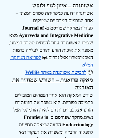
אשווגנדה – איזון לגוף ולנפש
אשווגנדה ידועה כמפחיתת סטרס חמצוני – 
אחד הגורמים המרכזיים שמזיקים 
לפוריות.
מחקר שפורסם ב-Journal of 
Ayurveda and Integrative Medicine
 מצא 
שצמח האשווגנדה עוזר להפחית סטרס חמצוני, 
משפר את איכות הזרע ותורם לעלייה ברמות 
הטסטוסטרון אצל גברים.📖
לקריאת המחקר 
המלא
📦
לרכישת אשווגנדה באתר 
Wellife
מאקה פרואנית – השורש שמחזיר את 
האנרגיה
שורש המאקה הוא אחד הצמחים המובילים 
בתמיכה בפוריות. הוא משפר את תנועתיות 
הזרע אצל גברים ותורם לאיזון הורמונלי אצל 
נשים.
מחקר שפורסם ב-Frontiers in 
Endocrinology
 הראה שמאקה מסייעת 
לתפקוד הרבייה ומשפרת את תפקוד תאי 