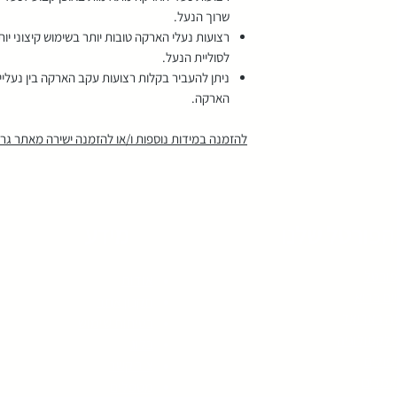
שרוך הנעל.
רצועות נעלי הארקה טובות יותר בשימוש קיצוני יות
לסוליית הנעל.
ניתן להעביר בקלות רצועות עקב הארקה בין נעליים
הארקה.
להזמנה במידות נוספות ו/או להזמנה ישירה מאתר גראו
הפורטל שלנו
מידע
ורטל
אודות
ים בריא
תקנון אתר
גה באריאל
בטיחות שימוש
לקסולוגיה
בלוג
פולים
צור קשר
מרים
מטפלים