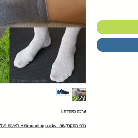
ערכה מיוחדת!!
גרבי התקרקעות - Grounding socks + רצועות נעלי הארקה - Grounding shoe straps