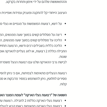
וההתאוששות שלהם על ידי אימון ותחרות בקרקע.
העיצוב הייחודי קל להתקנה ומעניק עמידות אופיינית 
על דשא, רצועות המשמשות על מגפיים או נעלי ספו
ריצה על מסלולים קשים במשך שעה מפגשים, המשתמש יקב
הליכה על מסלולים קשים במשך שעה מפגשים, הרצועה תחזיק
הליכה כללית בשבילים רכים ודשא, הרצועה תחזיק 50+ מפגשים
החבילה כוללת 2 רצועות, או לזוג נעליים לה
שונות.
לבישת גרבי ההארקה שלנו עם רצועות הנעל משפרת עו
רצועות הנעליים מתאימות לצמיתות, אם כי ניתן להסירן
מסירים לחלוטין, ניתן להשתמש במסיר מדבקות או ספו
קלות.
השוואה של "רצועות נעלי הארקה" לעומת המוצר הא
רצועות נעלי הארקה כוללות 2 לחבילה. רצועות עקב הארקה נמכרות בנפרד.
רצועות נעלי הארקה מתאימות באופן קבוע לנעלי