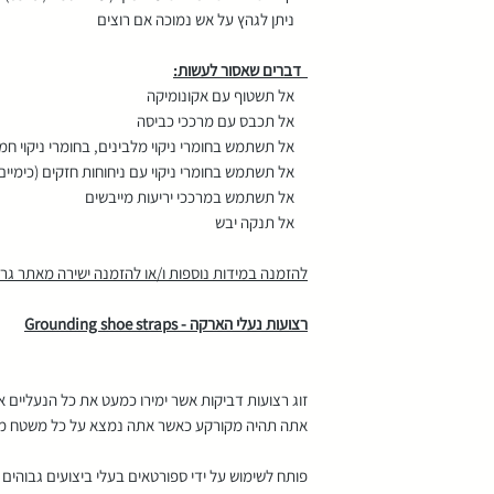
ניתן לגהץ על אש נמוכה אם רוצים
דברים שאסור לעשות:
אל תשטוף עם אקונומיקה
אל תכבס עם מרככי כביסה
אל תשתמש בחומרי ניקוי מלבינים, בחומרי ניקוי חמ
אל תשתמש בחומרי ניקוי עם ניחוחות חזקים (כימיים 
אל תשתמש במרככי יריעות מייבשים
אל תנקה יבש
להזמנה במידות נוספות ו/או להזמנה ישירה מאתר גראו
רצועות נעלי הארקה - Grounding shoe straps
זוג רצועות דביקות אשר ימירו כמעט את כל הנעליים 
אתה תהיה מקורקע כאשר אתה נמצא על כל משטח מוליך
פותח לשימוש על ידי ספורטאים בעלי ביצועים גבוהים 