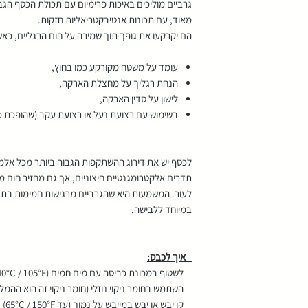
גרביים מוליכים באיכות פרימיום עם תכולת הכסף הגב
מאוד, עם תכונות אנטיבקטריאליות חזקות.
הם יקרקעו את גופך תוך שמירה על חום הרגליים, כאש
עומד על משטח מקורקע כמו בחוץ,
הנחת רגליך על מחצלת הארקה,
לישון על סדין הארקה,
בשימוש עם רצועת נעל או רצועת עקב (שהופכת כ
לכסף יש את דירוג ההשתקפות הגבוה ביותר מכל אל
תדרים אלקטרומגנטיים חיצוניים, אך גם מחזיר חום מ
לעור. המשמעות היא שהגרביים מרגישות חמימות בתנאי
במיוחד ללבישה.
איך לכבס:
לשטוף במכונת כביסה עם מים חמים (40°C / 105°F)
השתמש בחומר ניקוי נוזלי (חומר ניקוי זה הוא ההמל
קו יבש או יבש במייבש על נמוך (עד 65°C / 150°F)