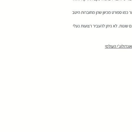
ר כמו ספורט מכיוון שהן מחוברות היטב
 שונות. לא ניתן להעביר רצועות נעלי
נדולוג'י העולמי
קישורים
אתר הקליניקה של גל
דרורי
מגזין בריאות
קורסים למטפלים
מוצרים למטפלים
הבלוג של גל