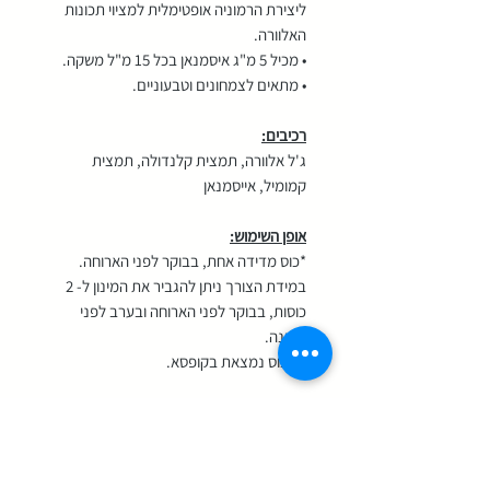
ליצירת הרמוניה אופטימלית למציוי תכונות
האלוורה.
• מכיל 5 מ"ג איסמנאן בכל 15 מ"ל משקה.
• מתאים לצמחונים וטבעוניים.
רכיבים:
ג'ל אלוורה, תמצית קלנדולה, תמצית
קמומיל, אייסמנאן
אופן השימוש:
*כוס מדידה אחת, בבוקר לפני הארוחה.
במידת הצורך ניתן להגביר את המינון ל- 2
כוסות, בבוקר לפני הארוחה ובערב לפני
השינה.
* הכוס נמצאת בקופסא.
הכתוב מתבסס על שיטות ייצור מסורתיות.
למען הסר ספק, המידע אינו מהווה המלצה
רפואית מוסמכת ואינו מיועד להנחות את
הציבור או לשמש לגביו כהמלצה או הוראה או