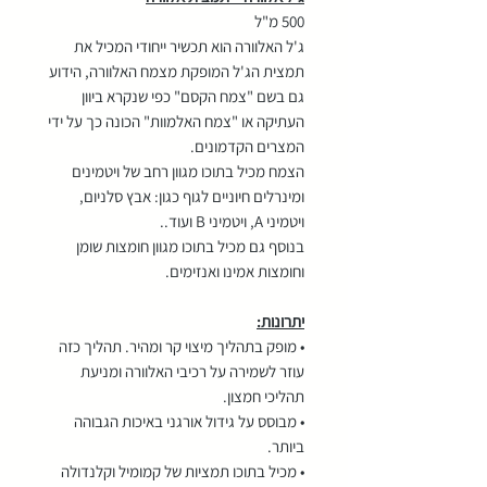
500 מ"ל
ג'ל האלוורה הוא תכשיר ייחודי המכיל את
תמצית הג'ל המופקת מצמח האלוורה, הידוע
גם בשם "צמח הקסם" כפי שנקרא ביוון
העתיקה או "צמח האלמוות" הכונה כך על ידי
המצרים הקדמונים.
הצמח מכיל בתוכו מגוון רחב של ויטמינים
ומינרלים חיוניים לגוף כגון: אבץ סלניום,
ויטמיני A, ויטמיני B ועוד..
בנוסף גם מכיל בתוכו מגוון חומצות שומן
וחומצות אמינו ואנזימים.
יתרונות:
• מופק בתהליך מיצוי קר ומהיר. תהליך כזה
עוזר לשמירה על רכיבי האלוורה ומניעת
תהליכי חמצון.
• מבוסס על גידול אורגני באיכות הגבוהה
ביותר.
• מכיל בתוכו תמציות של קמומיל וקלנדולה